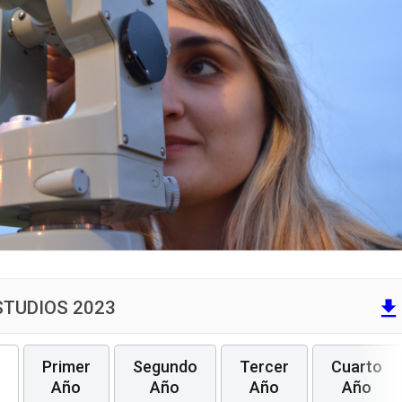
file_download
STUDIOS 2023
Primer
Segundo
Tercer
Cuarto
Año
Año
Año
Año