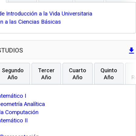
e Introducción a la Vida Universitaria
ón a las Ciencias Básicas
file_download
STUDIOS
Segundo
Tercer
Cuarto
Quinto
Año
Año
Año
Año
R
atemático I
eometría Analítica
 la Computación
temático II