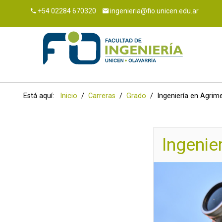
+54 02284 670320
ingenieria@fio.unicen.edu.ar
Inicio
Ingresantes
Buscar
Estudiantes
Está aquí:
Inicio
Carreras
Grado
Ingeniería en Agrim
Carreras
Institucional
Ingenie
+54 02284 670320
ingenieria@fio.unicen.edu.ar
FIO Virtual
Guaraní
Intranet
Webmail
Teléfonos
Guía de trámites