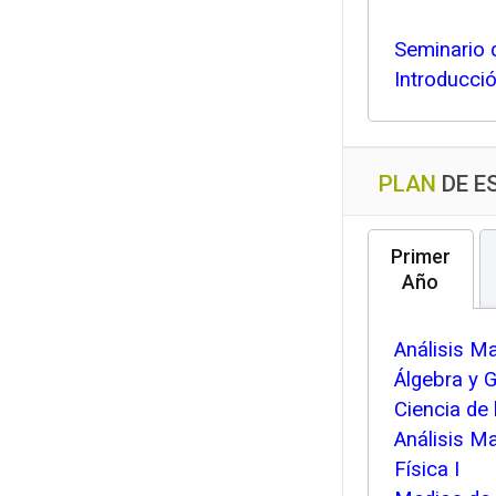
Seminario d
Introducci
PLAN
DE E
Primer
Año
Análisis M
Álgebra y G
Ciencia de
Análisis Ma
Física I