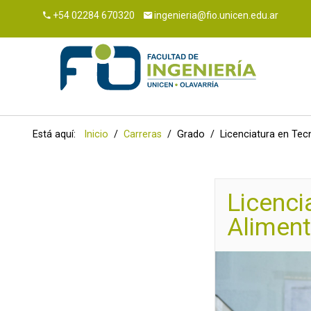
+54 02284 670320
ingenieria@fio.unicen.edu.ar
Inicio
Ingresantes
Buscar
Estudiantes
Está aquí:
Inicio
Carreras
Grado
Licenciatura en Tec
Carreras
Institucional
Licenci
Alimen
+54 02284 670320
ingenieria@fio.unicen.edu.ar
FIO Virtual
Guaraní
Intranet
Webmail
Teléfonos
Guía de trámites