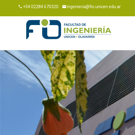
+54 02284 670320
ingenieria@fio.unicen.edu.ar
Inicio
Ingresantes
Buscar
Estudiantes
Carreras
Institucional
+54 02284 670320
ingenieria@fio.unicen.edu.ar
FIO Virtual
Guaraní
Intranet
Webmail
Teléfonos
Guía de trámites