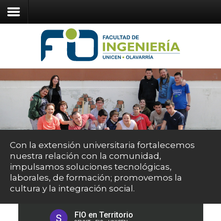
Inicio
Ingresantes
Estudiantes
Carreras
Institucional
Con la extensión universitaria fortalecemos
nuestra relación con la comunidad,
impulsamos soluciones tecnológicas,
+54 02284 670320
FIO Virtual
laborales, de formación; promovemos la
ingenieria@fio.unicen.edu.ar
Guaraní
cultura y la integración social.
Intranet
Webmail
Teléfonos
Guía de trámites