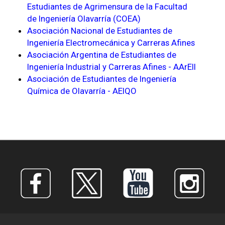
Estudiantes de Agrimensura de la Facultad
de Ingeniería Olavarría (COEA)
Asociación Nacional de Estudiantes de
Ingeniería Electromecánica y Carreras Afines
Asociación Argentina de Estudiantes de
Ingeniería Industrial y Carreras Afines - AArEII
Asociación de Estudiantes de Ingeniería
Química de Olavarría - AEIQO