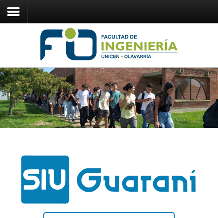
Inicio
Ingresantes
Estudiantes
Carreras
Institucional
+54 02284 670320
FIO Virtual
ingenieria@fio.unicen.edu.ar
Guaraní
Intranet
Webmail
Teléfonos
Guía de trámites