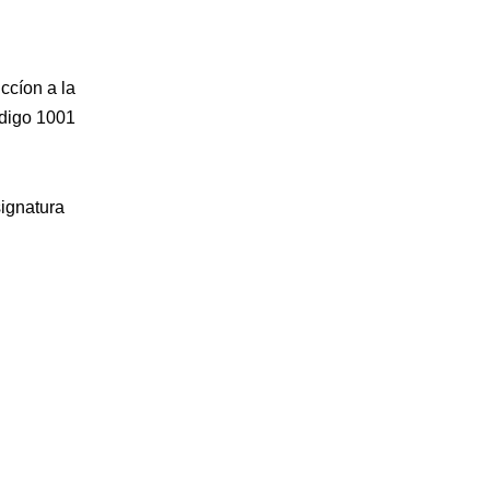
ccíon a la
ódigo 1001
signatura