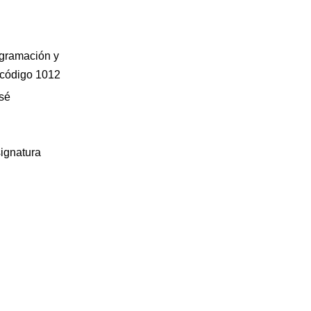
gramación y
código 1012
sé
signatu
ra