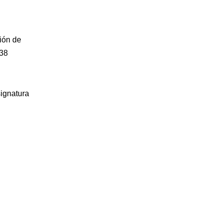
ión de
038
signatura